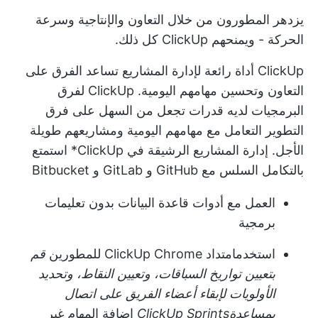
يزدهر المطورون من خلال التعاون والإنتاجية وسرعة
الحركة - ويمنحهم ClickUp كل ذلك.
ClickUp أداة رائعة لإدارة المشاريع تساعد الفرق على
التعاون وتحسين مهامهم اليومية.
ClickUp لفرق
البرمجيات
لديه قدرات تجعل من السهل على فرق
التطوير التعامل مع مهامهم اليومية ومشاريعهم طويلة
الأجل.
إدارة المشاريع الرشيقة في ClickUp
* استمتع
بالتكامل السلس مع GitHub و GitLab و Bitbucket
العمل مع أدوات قاعدة البيانات بدون تعليمات
برمجية
استخدم
امتداد ClickUp Chrome للمطورين
قم
بتعيين تواريخ السباقات، وتعيين النقاط، وتحديد
الأولويات لإبقاء أعضاء الفريق على اتصال
بمساعدة
ClickUp Sprints
إضافة المهام غير