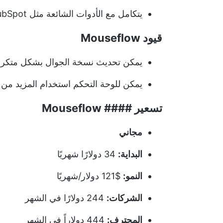
يتكامل مع الأدوات الشائعة مثل HubSpot و Adobe Analytics
قيود Mouseflow
يمكن تحديث نسخة الجوال بشكل متكرر 
يمكن للوحة التحكم استخدام المزيد من 
تسعير #### Mouseflow
مجاني
البداية:
34 دولارًا شهريًا
النمو:
$121 دولار/شهريًا
الشركات:
244 دولارًا في الشهر
المحترف:
444 دولاراً في الشهر