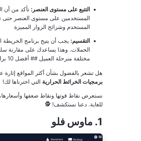
التتبع على مستوى العنصر:
تأكد من أن ا
المستخدمين على مستوى العنصر حتى ت
المستخدم وشرائح الزوار المميزة
التقسيم:
يجب أن يتيح برنامج الخريطة ال
الحملات. وهذا يساعدك على مقارنة سل
مختلفة من
رحلة العميل
## أفضل 10 برامج لخرائط الحرارة لاستخدامها في عام 2024
هل تشعر بالفضول بشأن أكثر المواقع إثارة ع
برمجيات الخرائط الحرارية
التي اخترناها لك!
نستعرض نقاط قوتها ونقاط ضعفها وأسعارها، ل
للغاية. دعنا نستكشف! 🕵
1. ماوس فلو