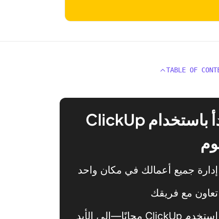
TABLE OF CONT
ابدأ باستخدام ClickUp
وم
إدارة جميع أعمالك في مكان واحد
تعاون مع فريقك
استخدم ClickUp مجانًا—إلى الأبد