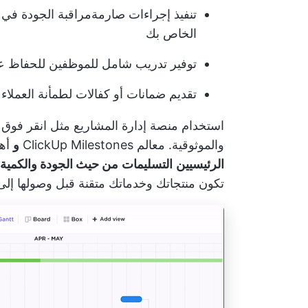
تنفيذ إجراءات صارمة
مراقبة الجودة
في ك
الخاص بك
توفير تدريب شامل للموظفين للحفاظ عل
تقديم ضمانات أو كفالات لطمأنة العملاء
استخدام
منصة إدارة المشاريع
مثل
انقر فوق
ي
والموثوقية.
معالم ClickUp Milestones
و
أه
الرئيسيين
التسليمات
من حيث الجودة والكمية 
تكون منتجاتك وخدماتك متقنة قبل وصولها إلى 