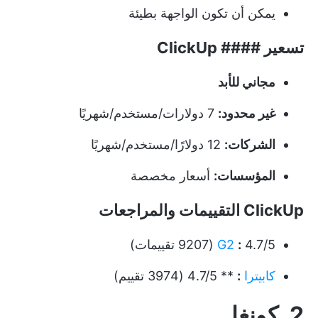
يمكن أن تكون الواجهة بطيئة
تسعير #### ClickUp
مجاني للأبد
غير محدود:
7 دولارات/مستخدم/شهريًا
الشركات:
12 دولارًا/مستخدم/شهريًا
المؤسسات:
أسعار مخصصة
ClickUp التقييمات والمراجعات
4.7/5 (9207 تقييمات)
:
G2
كابيترا
:
** 4.7/5 (3974 تقييم)
2. كونغا