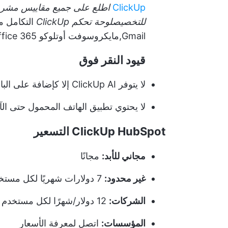
ClickUp
اطلع على جميع مقاييس مشرو
للتخصيص
لوحة تحكم ClickUp
التكامل م
Gmail,
مايكروسوفت أوتلوك
و Office 365 و
قيود النقر فوق
لا يتوفر ClickUp AI إلا كإضافة على الباقات المدفوعة
لا يحتوي تطبيق الهاتف المحمول حتى ا
HubSpot التسعير
ClickUp
مجاني للأبد:
مجانًا
غير محدود:
7 دولارات شهريًا لكل مستخدم
الشركات:
12 دولار/شهرًا لكل مستخدم
المؤسسات:
اتصل لمعرفة الأسعار