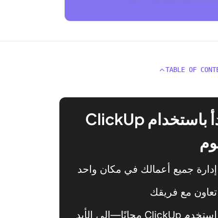
TABLE OF CONT
ابدأ باستخدام ClickUp
وم
إدارة جميع أعمالك في مكان واحد
تعاون مع فريقك
استخدم ClickUp مجانًا—إلى الأبد