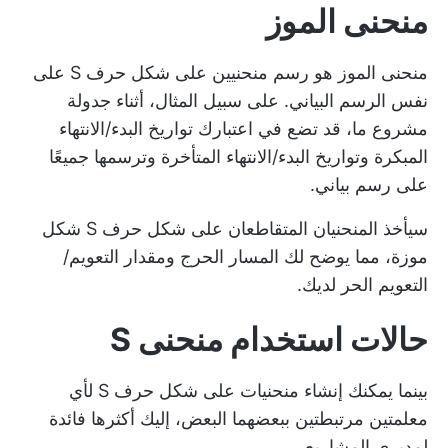
منحنى الموز
منحنى الموز هو رسم منحنيين على شكل حرف S على
نفس الرسم البياني. على سبيل المثال، أثناء جدولة
مشروع ما، قد تضع في اعتبارك تواريخ البدء/الانتهاء
المبكرة وتواريخ البدء/الانتهاء المتأخرة وترسمها جميعًا
على رسم بياني.
سيأخذ المنحنيان المتقاطعان على شكل حرف S شكل
موزة، مما يوضح لك
المسار الحرج
ومقدار التعويم/
التعويم الحر لديك.
حالات استخدام منحنى S
بينما يمكنك إنشاء منحنيات على شكل حرف S لأي
معلمتين مرتبطتين ببعضهما البعض، إليك أكثرها فائدة
لمديري المشاريع.