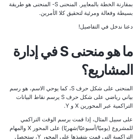
بمقارنة الخطة بالمعايير. المنحنى S- المنحنى هو طريقة
بسيطة وفعالة ومرئية لتحقيق كلا الأمرين.
دعنا ندخل في التفاصيل!
ما هو منحنى S في إدارة
المشاريع؟
المنحنى على شكل حرف S، كما يوحي الاسم، هو رسم
بياني رياضي على شكل حرف S يرسم نقاط البيانات
التراكمية عبر المحورين X و Y.
على سبيل المثال، إذا قمت برسم الوقت التراكمي
للمشروع (يوميًا/أسبوعيًا/شهريًا) على المحور X والمهام
التراكمية التي قمت بتنفيذها على المحور Y، ستحصل