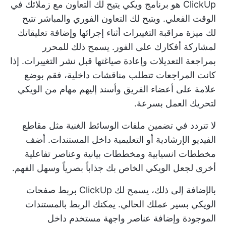
ClickUp هو برنامج ويكي يتيح لك التعاون مع زملائك في
الوقت الفعلي. ويتيح لك
التعاون الفوري والمباشر
تتيح
لك ميزة مراقبة التغييرات أثناء إجرائها وإضافة تعليقاتك
لمشاركة أفكارك على الفور. يسمح ذلك للمحرر
بمراجعة التعديلات وإعادة صياغتها قبل نشر التغييرات. إذا
كانت المراجعات تتطلب مناقشات داخلية، فقم بوضع
علامة على أعضاء الفريق وأسند إليهم مهام من الويكي
لتحريك العمل بسرعة.
لا تتردد في تضمين ملفات الوسائط الغنية مثل مقاطع
الفيديو الإرشادية أو التعليمية داخل المستندات. أضف
مخططات انسيابية ومخططات بيانية وعناصر تفاعلية
أخرى لجعل الويكي الخاص بك جذاباً بصرياً وسهل الفهم.
بالإضافة إلى ذلك، يسمح لك ClickUp بربط صفحات
الويكي بسير عملك الحالي. يمكنك الربط بالمستندات
الموجودة وإضافة عناصر واجهة مستخدم داخل