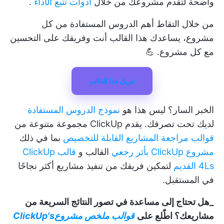
واضحة لتقدم مشروعك من خلال
أدوات تتبع الأداء
.
من خلال التقاط أهم الدروس المستفادة من كل
مشروع، يساعدك هذا القالب أنت وفريقك على التحسين
مع كل مشروع. 💪
تنزيل هذا القالب
الخبر السار؟ ليس هذا هو
نموذج الدروس المستفادة
لديك تحت تصرفك. يقدم ClickUp مجموعة متنوعة من
قوالب مراجعة المشاريع القابلة للتخصيص
بما في ذلك
مشروع ClickUp بأثر رجعي
القالب و
قالب ClickUp
4Ls القديم
لتمكين فريقك من تنفيذ مشاريع أكثر نجاحًا
في المستقبل.
_هل تحتاج إلى مساعدة في تصور النتائج السريعة من
مشاريعك؟ اطّلع على
قوالب ملخص مشروعClickUp's