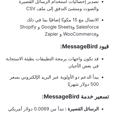
تصدير إحصائيات استخدام الرسائل القصيرة
والصوت ومنشئ التدفق إلى ملف CSV
الاتصال مع 15 مكونًا إضافيًا بما في ذلك
Salesforce وGoogle Sheets و Shopify
وWooCommerce و Zapier
قيود MessageBird:
قد تكون واجهات برمجة التطبيقات بطيئة الاستجابة
في بعض الأحيان
يبدأ الدعم ذو الأولوية عبر البريد الإلكتروني بسعر
500 دولار شهريًا
تسعير خدمة MessageBird:
الرسائل القصيرة
:
تبدأ من 0.0069 دولار أمريكي