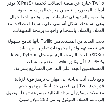
Twilio عبارة عن منصة اتصالات كخدمة (CPaaS) توفر
أدوات للمطورين لتضمين ميزات المراسلة الصوتية
والنصية والفيديو في تطبيقات الويب وتطبيقات الجوال.
وهي تساعدك بشكل أساسي على تبسيط الاتصالات مع
العملاء والعملاء باستخدام واجهات برمجة التطبيقات.
يحب العديد من المستخدمين Twilio لأنها تندمج بسهولة
في تطبيقاتهم ولديها مجموعات تطوير البرمجيات
(SDKs) بلغات البرمجة الرئيسية مثل Python وJava
وPHP. كما أن وثائق Twilio التفصيلية تساعد
المستخدمين الجدد على البدء في المشاريع بسرعة.
ومع ذلك، أنت بحاجة إلى مهارات ترميز قوية لزيادة
قدرات Twilio إلى أقصى حد. أيضًا، مع نمو حجم
معاملاتك، يمكن أن تزداد التكاليف بسرعة - يبدأ الوصول
إلى دعم العملاء الموثوق به من 250 دولار شهريًا.