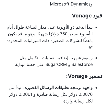
وMicrosoft Dynamics
قيود Vonage:
يبدأ الدعم ذو الأولوية على مدار الساعة طوال أيام
الأسبوع بسعر 750 دولارًا شهريًا، وهو ما قد يكون
باهظًا للشركات الصغيرة ذات الميزانيات المحدودة
💸
رسوم شهرية إضافية لعمليات التكامل مثل
Salesforce و SugarCRM على خطة البداية
تسعير Vonage:
واجهة برمجة تطبيقات الرسائل القصيرة
:
تبدأ من
0.0076 دولار لكل رسالة صادرة و 0.0061 دولار
لكل رسالة واردة