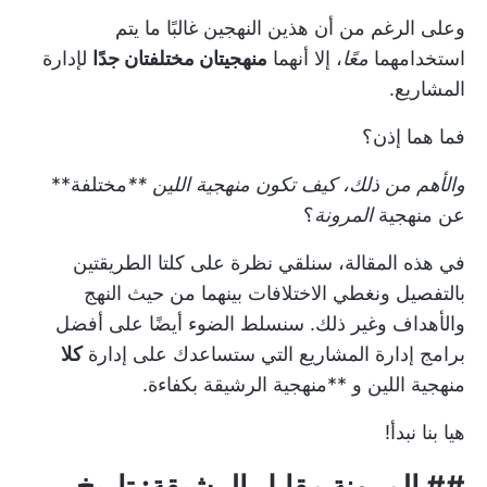
وعلى الرغم من أن هذين النهجين غالبًا ما يتم
استخدامهما
معًا
، إلا أنهما
منهجيتان مختلفتان جدًا
لإدارة
المشاريع.
فما هما إذن؟
والأهم من ذلك، كيف تكون منهجية اللين **
مختلفة**
عن منهجية
المرونة
؟
في هذه المقالة، سنلقي نظرة على كلتا الطريقتين
بالتفصيل ونغطي الاختلافات بينهما من حيث النهج
والأهداف وغير ذلك. سنسلط الضوء أيضًا على أفضل
برامج إدارة المشاريع التي ستساعدك على إدارة
كلا
منهجية اللين و **منهجية الرشيقة بكفاءة.
هيا بنا نبدأ!
## المرونة مقابل الرشيقة: تاريخ