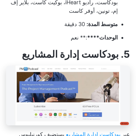
بودكاست، راديو iHeart، بوكيت كاست، بلاير إف
إم، تونين، أوفر كاست
متوسط المدة:
30 دقيقة
الوحدات****
:** نعم
5. بودكاست إدارة المشاريع
عبر
بودكاست إدارة المشاريع
يستضيف كورنيليوس