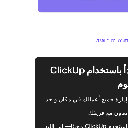
TABLE OF CONT
ابدأ باستخدام ClickUp
وم
إدارة جميع أعمالك في مكان واحد
تعاون مع فريقك
استخدم ClickUp مجانًا—إلى الأبد