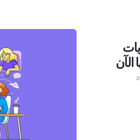
يات
الآن