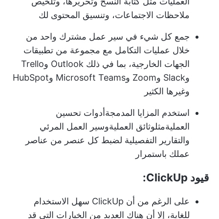
العمليات مثل كتابة النسخ وتحريرها، وتلخيص
ملاحظات الاجتماعات، وتنسيق المحتوى لك
جمع كل شيء في سير عمل مشترك واحد من
خلال عمليات التكامل مع مجموعة من تطبيقات
الجهات الخارجية، بما في ذلك Outlook وTrello
وSlack وZoom وMicrosoft Teams وHubSpot
وغيرها الكثير
استخدم المزايا المدمجة
أدوات تحسين
العملية
مثل
وثائق العملية
وسير العمل المرئي
والتقارير التفصيلية لضبط كل عنصر من عناصر
عملك باستمرار
قيود ClickUp:
على الرغم من أن ClickUp سهل الاستخدام
للغاية، إلا أن هناك العديد من الخيارات التي قد