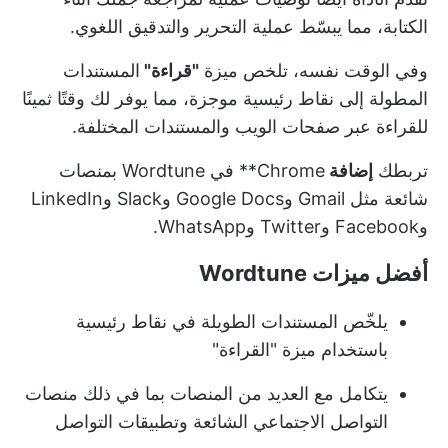
الكتابة، مما يبسّط عملية التحرير والتدقيق اللغوي.
وفي الوقت نفسه، تلخص ميزة
"قراءة"
المستندات
المطولة إلى نقاط رئيسية موجزة، مما يوفر لك وقتًا ثمينًا
للقراءة عبر صفحات الويب والمستندات المختلفة.
تربطك
إضافة
Chrome** في Wordtune بمنصات
شائعة مثل Gmail وGoogle Docs وSlack وLinkedIn
وFacebook وTwitter وWhatsApp.
أفضل ميزات Wordtune
يلخّص المستندات الطويلة في نقاط رئيسية
باستخدام ميزة "القراءة"
يتكامل مع العديد من المنصات بما في ذلك منصات
التواصل الاجتماعي الشائعة وتطبيقات التواصل