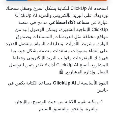
استخدم ClickUp AI للكتابة بشكل أسرع وصقل نسختك
وردودك على البريد الإلكتروني والمزيد
ClickUp AI
عبارة عن
مساعد ذكاء اصطناعي
مدمج في منصة
ClickUp الإنتاجية الشهيرة، ويمكن الوصول إليه من
مواقع مختلفة مثل الدردشات,
المستندات
وصندوق
الوارد، وشريط الأدوات، وتعليقات المهام. وبفضل القدرة
على إنشاء مسودات مستندات منظمة بشكل جيد، بما
في ذلك المقترحات وقوالب البريد الإلكتروني وخطط
المشاريع، أصبح ClickUp AI أداة لا تقدر بثمن للتواصل
الفعال وإدارة المشاريع. 🤖
القوة الأساسية لـ
ClickUp AI
مساعد الكتابة
يكمن في
جانبين
يمكنه تقييم الكتابة من حيث الوضوح، والإيجاز،
والنبرة، والنحو، والتنسيق السليم