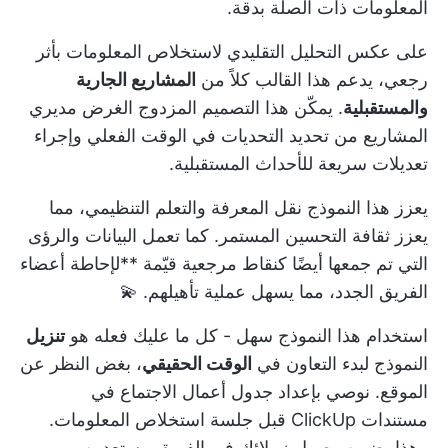
المعلومات ذات الصلة بدقة.
على عكس التحليل التقليدي لاستخلاص المعلومات بأثر
رجعي، يدعم هذا القالب كلاً من
المشاريع الجارية
والمستقبلية
. يمكّن هذا التصميم المزدوج الغرض مديري
المشاريع من تحديد التحديات في الوقت الفعلي وإجراء
تعديلات سريعة للأحداث المستقبلية.
يعزز هذا النموذج نقل المعرفة والتعلم التنظيمي، مما
يعزز ثقافة التحسين المستمر. كما تعمل البيانات والرؤى
التي تم جمعها أيضًا كنقاط مرجعية قيّمة **لإحاطة أعضاء
الفريق الجدد، مما يسهل عملية تأهيلهم. 💫
استخدام هذا النموذج سهل - كل ما عليك فعله هو
تنزيل
النموذج لبدء التعاون في
الوقت الحقيقي
، بغض النظر عن
الموقع. نوصي بإعداد جدول أعمال الاجتماع في
مستندات ClickUp
قبل جلسة استخلاص المعلومات.
وهذا يضمن وصول زملائك في الفريق مستعدين