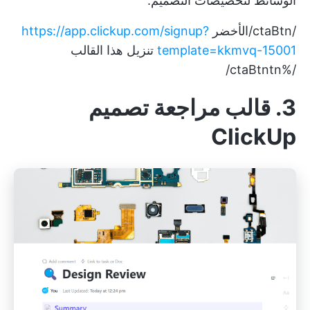
الوسائط لتخصيصات التصميم.
/ctaBtn/الأخضر
https://app.clickup.com/signup?
template=kkmvq-15001
تنزيل هذا القالب
/%ctaBtntn/
3. قالب مراجعة تصميم
ClickUp