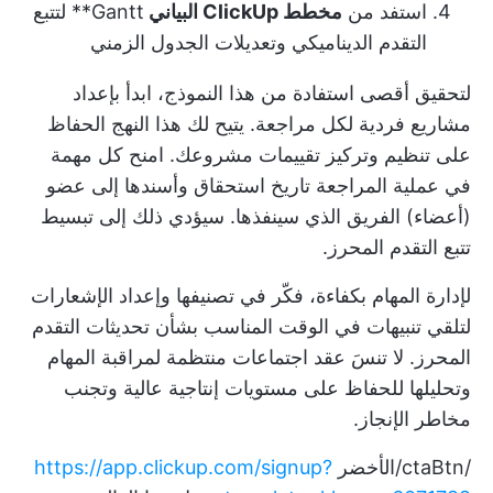
استفد من
مخطط ClickUp البياني
Gantt** لتتبع
التقدم الديناميكي وتعديلات الجدول الزمني
لتحقيق أقصى استفادة من هذا النموذج، ابدأ بإعداد
مشاريع فردية لكل مراجعة. يتيح لك هذا النهج الحفاظ
على تنظيم وتركيز تقييمات مشروعك. امنح كل مهمة
في عملية المراجعة تاريخ استحقاق وأسندها إلى عضو
(أعضاء) الفريق الذي سينفذها. سيؤدي ذلك إلى تبسيط
تتبع التقدم المحرز.
لإدارة المهام بكفاءة، فكّر في تصنيفها وإعداد الإشعارات
لتلقي تنبيهات في الوقت المناسب بشأن تحديثات التقدم
المحرز. لا تنسَ عقد اجتماعات منتظمة لمراقبة المهام
وتحليلها للحفاظ على مستويات إنتاجية عالية وتجنب
مخاطر الإنجاز.
/ctaBtn/الأخضر
https://app.clickup.com/signup?