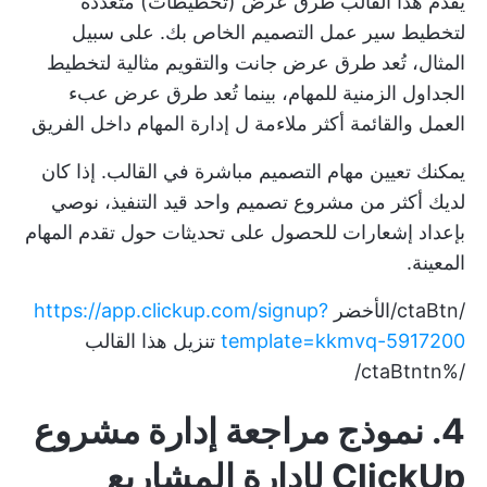
يقدم هذا القالب طرق عرض (تخطيطات) متعددة
لتخطيط سير عمل التصميم الخاص بك. على سبيل
المثال، تُعد طرق عرض جانت والتقويم مثالية لتخطيط
الجداول الزمنية للمهام، بينما تُعد طرق عرض عبء
العمل والقائمة أكثر ملاءمة ل
إدارة المهام
داخل الفريق
يمكنك تعيين مهام التصميم مباشرة في القالب. إذا كان
لديك أكثر من مشروع تصميم واحد قيد التنفيذ، نوصي
بإعداد إشعارات للحصول على تحديثات حول تقدم المهام
المعينة.
/ctaBtn/الأخضر
https://app.clickup.com/signup?
template=kkmvq-5917200
تنزيل هذا القالب
/%ctaBtntn/
4. نموذج مراجعة إدارة مشروع
ClickUp لإدارة المشاريع