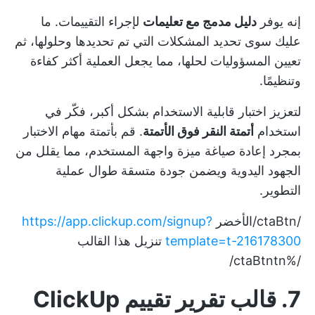
إنه يوفر
دليل مدمج مع تعليمات
لإجراء التقييمات. ما
عليك سوى تحديد المشكلات التي تم تحديدها وحلولها، ثم
تعيين المسؤوليات لحلها، مما يجعل العملية أكثر كفاءة
وتنظيمًا.
لتعزيز اختبار قابلية الاستخدام بشكل أكبر، فكّر في
استخدام
أتمتة النقر فوق الأتمتة
. قم بأتمتة مهام الاختبار
بمجرد إعادة صياغة ميزة واجهة المستخدم، مما يقلل من
الجهود اليدوية ويضمن جودة متسقة طوال عملية
التطوير.
/ctaBtn/الأخضر
https://app.clickup.com/signup?
template=t-216178300
تنزيل هذا القالب
/%ctaBtntn/
7. قالب تقرير تقييم ClickUp