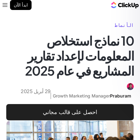
مدونة ClickUp
ابدأ الآن
enu
الأنماط
10 نماذج استخلاص
المعلومات لإعداد تقارير
المشاريع في عام 2025
29 أبريل 2025
Growth Marketing Manager
Praburam
احصل على قالب مجاني