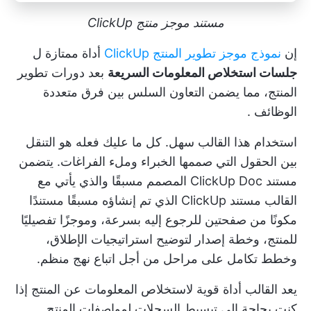
مستند موجز منتج ClickUp
إن
نموذج موجز تطوير المنتج ClickUp
أداة ممتازة ل
جلسات استخلاص المعلومات السريعة
بعد دورات تطوير
المنتج، مما يضمن التعاون السلس بين
فرق متعددة
الوظائف
.
استخدام هذا القالب سهل. كل ما عليك فعله هو التنقل
بين الحقول التي صممها الخبراء وملء الفراغات. يتضمن
مستند ClickUp Doc المصمم مسبقًا والذي يأتي مع
القالب مستند ClickUp الذي تم إنشاؤه مسبقًا مستندًا
مكونًا من صفحتين للرجوع إليه بسرعة، وموجزًا تفصيليًا
للمنتج، وخطة إصدار لتوضيح استراتيجيات الإطلاق،
وخطط تكامل على مراحل من أجل اتباع نهج منظم.
يعد القالب أداة قوية لاستخلاص المعلومات عن المنتج إذا
كنت بحاجة إلى
تبسيط السجلات
لمواصفات المنتج