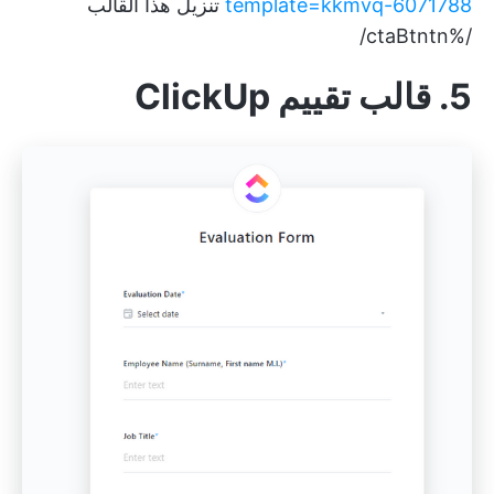
template=kkmvq-6071788
تنزيل هذا القالب
/%ctaBtntn/
5. قالب تقييم ClickUp