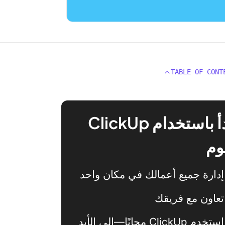
TABLE OF CONT
ابدأ باستخدام ClickUp
وم
إدارة جميع أعمالك في مكان واحد
تعاون مع فريقك
استخدم ClickUp مجانًا—إلى الأبد