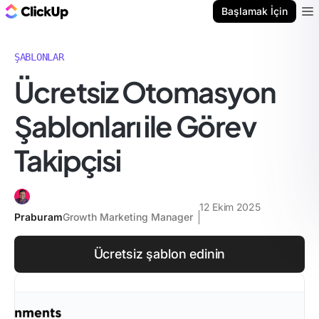
ClickUp Blog
Başlamak İçin
Ope
ŞABLONLAR
Ücretsiz Otomasyon
Şablonları ile Görev
Takipçisi
12 Ekim 2025
Praburam
Growth Marketing Manager
Ücretsiz şablon edinin