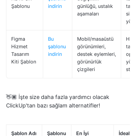
Şablonu
indirin
günlüğü, ustalık
tasa
aşamaları
sist
yöne
Figma
Bu
Mobil/masaüstü
Hiz
Hizmet
şablonu
görünümleri,
tasa
Tasarım
indirin
destek eylemleri,
ope
Kiti Şablon
görünürlük
yöne
çizgileri
strat
👋🏾 İşte size daha fazla yardımcı olacak
ClickUp'tan bazı sağlam alternatifler!
Şablon Adı
Şablonu
En İyi
İdeal