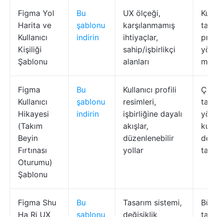
Figma Yol
Bu
UX ölçeği,
Kuru
Harita ve
şablonu
karşılanmamış
takı
Kullanıcı
indirin
ihtiyaçlar,
proj
Kişiliği
sahip/işbirlikçi
yönet
Şablonu
alanları
mima
Figma
Bu
Kullanıcı profili
Çev
Kullanıcı
şablonu
resimleri,
takı
Hikayesi
indirin
işbirliğine dayalı
yöne
(Takım
akışlar,
kull
Beyin
düzenlenebilir
den
Fırtınası
yollar
tasa
Oturumu)
Şablonu
Figma Shu
Bu
Tasarım sistemi,
Büyü
Ha Ri UX
şablonu
değişiklik
takı