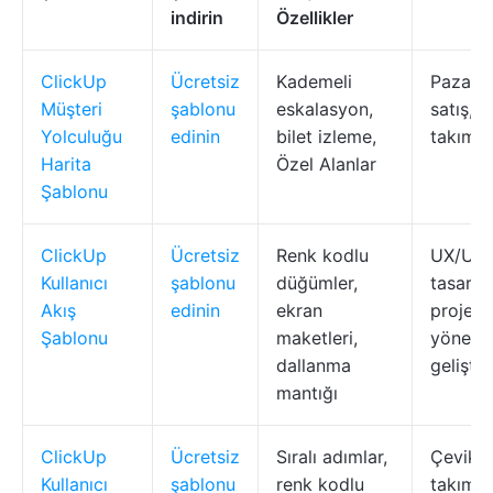
indirin
Özellikler
ClickUp
Ücretsiz
Kademeli
Pazarl
Müşteri
şablonu
eskalasyon,
satış, ü
Yolculuğu
edinin
bilet izleme,
takımla
Harita
Özel Alanlar
Şablonu
ClickUp
Ücretsiz
Renk kodlu
UX/UI
Kullanıcı
şablonu
düğümler,
tasarımc
Akış
edinin
ekran
proje
Şablonu
maketleri,
yönetici
dallanma
geliştiri
mantığı
ClickUp
Ücretsiz
Sıralı adımlar,
Çevik
Kullanıcı
şablonu
renk kodlu
takımla