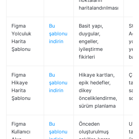
noktaların
haritalandırılması
Figma
Bu
Basit yapı,
Star
Yolculuk
şablonu
duygular,
Agil
Harita
indirin
engeller,
yolc
Şablonu
iyileştirme
yeni
fikirleri
başl
Figma
Bu
Hikaye kartları,
Çev
Hikaye
şablonu
epik hedefler,
takı
Harita
indirin
dikey
sahi
Şablonu
önceliklendirme,
scru
sürüm planlama
Figma
Bu
Önceden
UX/
Kullanıcı
şablonu
oluşturulmuş
tasa