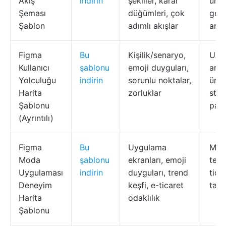
Akış
indirin
şekiller, karar
ürün
Şeması
düğümleri, çok
geliş
Şablon
adımlı akışlar
anal
Figma
Bu
Kişilik/senaryo,
UX
Kullanıcı
şablonu
emoji duyguları,
araş
Yolculuğu
indirin
sorunlu noktalar,
ürün
Harita
zorluklar
strat
Şablonu
paza
(Ayrıntılı)
Figma
Bu
Uygulama
Mod
Moda
şablonu
ekranları, emoji
tekn
Uygulaması
indirin
duyguları, trend
tica
Deneyim
keşfi, e-ticaret
takı
Harita
odaklılık
Şablonu