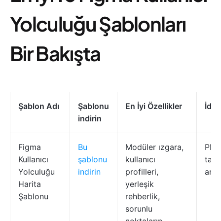
Yolculuğu Şablonları
Bir Bakışta
Şablon Adı
Şablonu
En İyi Özellikler
İdea
indirin
Figma
Bu
Modüler ızgara,
PM'l
Kullanıcı
şablonu
kullanıcı
tasa
Yolculuğu
indirin
profilleri,
araş
Harita
yerleşik
Şablonu
rehberlik,
sorunlu