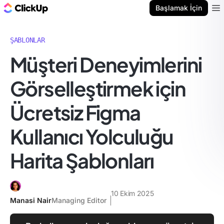
ClickUp Blog
Başlamak İçin
Ope
ŞABLONLAR
Müşteri Deneyimlerini
Görselleştirmek için
Ücretsiz Figma
Kullanıcı Yolculuğu
Harita Şablonları
10 Ekim 2025
Manasi Nair
Managing Editor