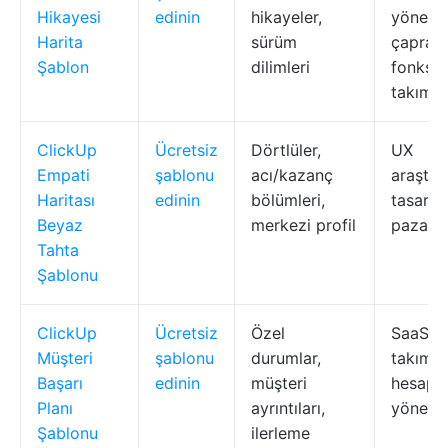
Hikayesi
edinin
hikayeler,
yönetici
Harita
sürüm
çapraz
Şablon
dilimleri
fonksiy
takımla
ClickUp
Ücretsiz
Dörtlüler,
UX
Empati
şablonu
acı/kazanç
araştırm
Haritası
edinin
bölümleri,
tasarımc
Beyaz
merkezi profil
pazarla
Tahta
Şablonu
ClickUp
Ücretsiz
Özel
SaaS C
Müşteri
şablonu
durumlar,
takımlar
Başarı
edinin
müşteri
hesap
Planı
ayrıntıları,
yönetici
Şablonu
ilerleme