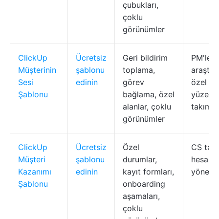
çubukları,
çoklu
görünümler
ClickUp
Ücretsiz
Geri bildirim
PM'ler,
Müşterinin
şablonu
toplama,
araştır
Sesi
edinin
görev
özel il
Şablonu
bağlama, özel
yüze ça
alanlar, çoklu
takımla
görünümler
ClickUp
Ücretsiz
Özel
CS takı
Müşteri
şablonu
durumlar,
hesap
Kazanımı
edinin
kayıt formları,
yönetici
Şablonu
onboarding
aşamaları,
çoklu