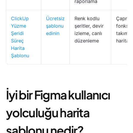
raporlama
ClickUp
Ücretsiz
Renk kodlu
Çapraz
Yüzme
şablonu
şeritler, devir
fonksiy
Şeridi
edinin
izleme, canlı
takımla
Süreç
düzenleme
harita
Harita
Şablonu
İyi bir Figma kullanıcı
yolculuğu harita
şablonu nedir?