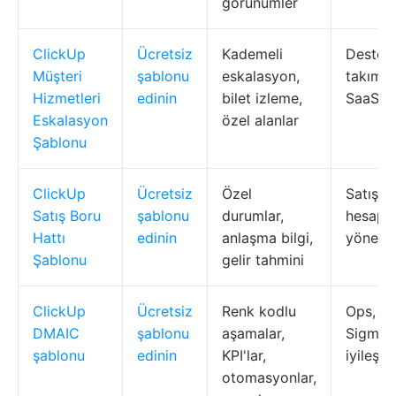
görünümler
ClickUp
Ücretsiz
Kademeli
Destek
Müşteri
şablonu
eskalasyon,
takımlar
Hizmetleri
edinin
bilet izleme,
SaaS
Eskalasyon
özel alanlar
Şablonu
ClickUp
Ücretsiz
Özel
Satış ta
Satış Boru
şablonu
durumlar,
hesap
Hattı
edinin
anlaşma bilgi,
yönetici
Şablonu
gelir tahmini
ClickUp
Ücretsiz
Renk kodlu
Ops, Yal
DMAIC
şablonu
aşamalar,
Sigma, 
şablonu
edinin
KPI'lar,
iyileşti
otomasyonlar,