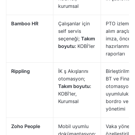
kurumsal
Bamboo HR
Çalışanlar için
PTO izleme, 
self servis
alım araçları,
seçeneği;
Takım
imza, önced
boyutu:
KOBİ'ler
hazırlanmış İ
raporları
Rippling
İK ş Akışlarını
Birleştirilmiş 
otomasyon;
BT ve Finans
Takım boyutu:
otomasyonl
KOBİ'ler,
uyumluluk,
Kurumsal
bordro ve ci
yönetimi
Zoho People
Mobil uyumlu
Vaka yönetim
dokümantasyon;
özelleştirilebi