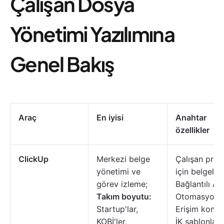
Çalışan Dosya
Yönetimi Yazılımına
Genel Bakış
Araç
En iyisi
Anahtar
özellikler
ClickUp
Merkezi belge
Çalışan profil
yönetimi ve
için belgeler,
görev izleme;
Bağlantılı A
Takım boyutu:
Otomasyonla
Startup'lar,
Erişim kontro
KOBİ'ler,
İK şablonları