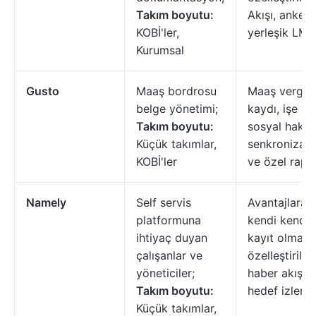
Takım boyutu:
Akışı, anketle
KOBİ'ler,
yerleşik LMS
Kurumsal
Gusto
Maaş bordrosu
Maaş vergisi
belge yönetimi;
kaydı, işe al
Takım boyutu:
sosyal hakla
Küçük takımlar,
senkronizas
KOBİ'ler
ve özel rapo
Namely
Self servis
Avantajlara
platformuna
kendi kendin
ihtiyaç duyan
kayıt olma,
çalışanlar ve
özelleştirilebi
yöneticiler;
haber akışlar
Takım boyutu:
hedef izleme
Küçük takımlar,