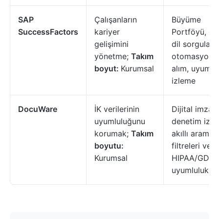
SAP
Çalışanların
Büyüme
SuccessFactors
kariyer
Portföyü, do
gelişimini
dil sorguları,
yönetme;
Takım
otomasyonlu
boyut:
Kurumsal
alım, uyumlu
izleme
DocuWare
İK verilerinin
Dijital imza,
uyumluluğunu
denetim izler
korumak;
Takım
akıllı arama
boyutu:
filtreleri ve
Kurumsal
HIPAA/GDPR 
uyumluluk