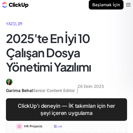
ClickUp Blog
Başlamak İçin
Ope
YAZILIM
2025'te En İyi 10
Çalışan Dosya
Yönetimi Yazılımı
26 Ekim 2025
Garima Behal
Senior Content Editor
ClickUp'ı deneyin — İK takımları için her
şeyi içeren uygulama