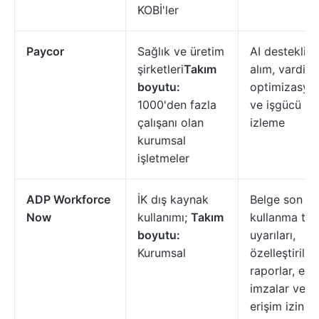
KOBİ'ler
Paycor
Sağlık ve üretim
AI destekli i
şirketleri
Takım
alım, vardiya
boyutu:
optimizasyo
1000'den fazla
ve işgücü gi
çalışanı olan
izleme
kurumsal
işletmeler
ADP Workforce
İK dış kaynak
Belge son
Now
kullanımı;
Takım
kullanma tari
boyutu:
uyarıları,
Kurumsal
özelleştirilmi
raporlar, e-
imzalar ve
erişim izinler