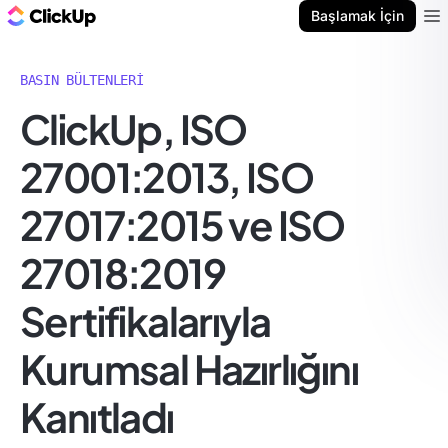
ClickUp Blog
Başlamak İçin
Ope
BASIN BÜLTENLERI
ClickUp, ISO
27001:2013, ISO
27017:2015 ve ISO
27018:2019
Sertifikalarıyla
Kurumsal Hazırlığını
Kanıtladı