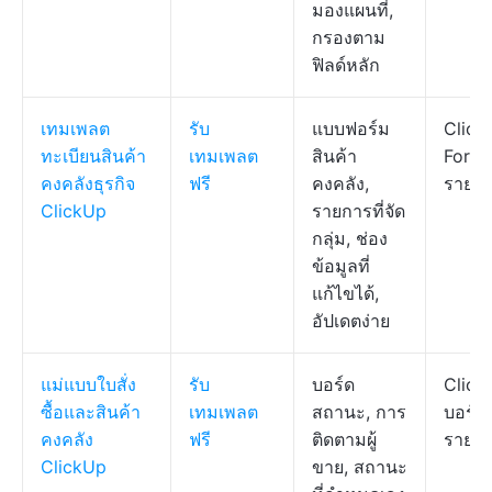
มองแผนที่,
กรองตาม
ฟิลด์หลัก
เทมเพลต
รับ
แบบฟอร์ม
Click
ทะเบียนสินค้า
เทมเพลต
สินค้า
Form,
คงคลังธุรกิจ
ฟรี
คงคลัง,
รายก
ClickUp
รายการที่จัด
กลุ่ม, ช่อง
ข้อมูลที่
แก้ไขได้,
อัปเดตง่าย
แม่แบบใบสั่ง
รับ
บอร์ด
Click
ซื้อและสินค้า
เทมเพลต
สถานะ, การ
บอร์ด,
คงคลัง
ฟรี
ติดตามผู้
รายก
ClickUp
ขาย, สถานะ