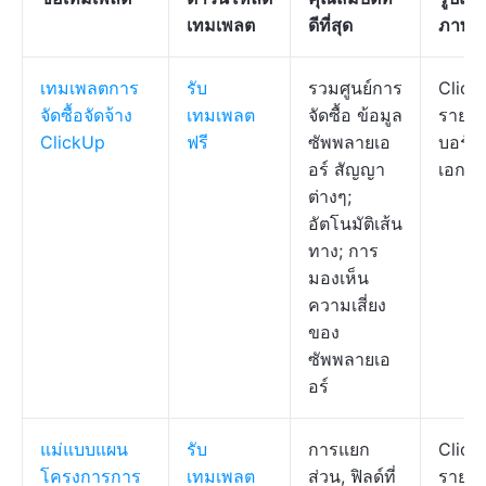
เทมเพลต
ดีที่สุด
ภาพ
เทมเพลตการ
รับ
รวมศูนย์การ
Click
จัดซื้อจัดจ้าง
เทมเพลต
จัดซื้อ ข้อมูล
รายกา
ClickUp
ฟรี
ซัพพลายเอ
บอร์ด,
อร์ สัญญา
เอกส
ต่างๆ;
อัตโนมัติเส้น
ทาง; การ
มองเห็น
ความเสี่ยง
ของ
ซัพพลายเอ
อร์
แม่แบบแผน
รับ
การแยก
Click
โครงการการ
เทมเพลต
ส่วน, ฟิลด์ที่
รายกา