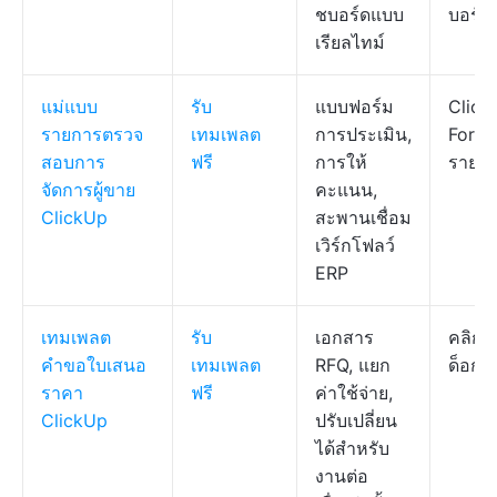
ชบอร์ดแบบ
บอร์ด
เรียลไทม์
แม่แบบ
รับ
แบบฟอร์ม
Click
รายการตรวจ
เทมเพลต
การประเมิน,
Form,
สอบการ
ฟรี
การให้
รายก
จัดการผู้ขาย
คะแนน,
ClickUp
สะพานเชื่อม
เวิร์กโฟลว์
ERP
เทมเพลต
รับ
เอกสาร
คลิกอ
คำขอใบเสนอ
เทมเพลต
RFQ, แยก
ด็อก
ราคา
ฟรี
ค่าใช้จ่าย,
ClickUp
ปรับเปลี่ยน
ได้สำหรับ
งานต่อ