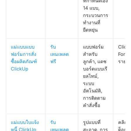
ที่กำหนดเอง
14 แบบ,
กระบวนการ
ทำงานที่
ยืดหยุ่น
แม่แบบแบบ
รับ
แบบฟอร์ม
Click
ฟอร์มการสั่ง
เทมเพลต
สำหรับ
Form,
ซื้อผลิตภัณฑ์
ฟรี
ลูกค้า, แดช
รายก
ClickUp
บอร์ดแบบเรี
ยลไทม์,
ระบบ
อัตโนมัติ,
การติดตาม
คำสั่งซื้อ
แม่แบบใบแจ้ง
รับ
รูปแบบที่
คลิกอ
หนี้ ClickUp
เทมเพลต
สะอาด, การ
ด็อก