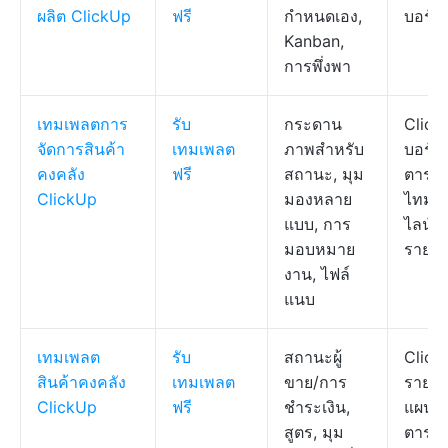
ผลิต ClickUp
ฟรี
กำหนดเอง,
บอร์ด
Kanban,
การพึ่งพา
เทมเพลตการ
รับ
กระดาน
Click
จัดการสินค้า
เทมเพลต
ภาพสำหรับ
บอร์ด,
คงคลัง
ฟรี
สถานะ, มุม
ตาราง
ClickUp
มองหลาย
ไทม์
แบบ, การ
ไลน์,
มอบหมาย
รายก
งาน, ไฟล์
แนบ
เทมเพลต
รับ
สถานะผู้
Click
สินค้าคงคลัง
เทมเพลต
ขาย/การ
รายกา
ClickUp
ฟรี
ชำระเงิน,
แผนที่
สูตร, มุม
ตารา