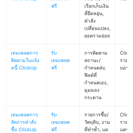
ฟรี
เรียกเก็บเงิน
ที่ยืดหยุ่น,
คำสั่ง
เปลี่ยนแปลง,
ยอดรวมย่อย
เทมเพลตการ
รับ
การติดตาม
Click
ติดตามใบแจ้ง
เทมเพลต
สถานะ/
รายกา
หนี้ ClickUp
ฟรี
กำหนดส่ง,
บอร์ด
ฟิลด์ที่
กำหนดเอง,
มุมมอง
กระดาน
เทมเพลตการ
รับ
รายการซื้อ/
Click
จัดการคำสั่ง
เทมเพลต
วัตถุดิบ, งาน
รายกา
ซื้อ ClickUp
ฟรี
ที่ทำซ้ำ, แด
แดช