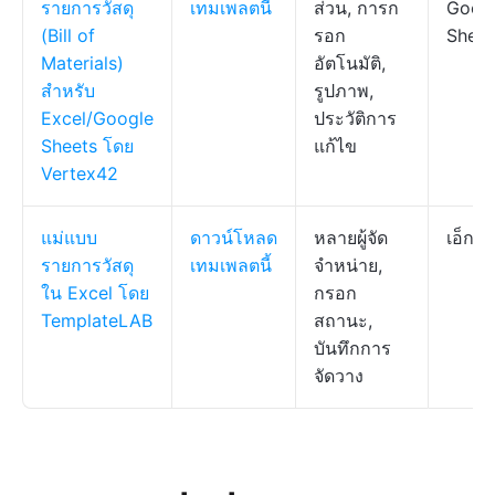
รายการวัสดุ
เทมเพลตนี้
ส่วน, การก
Goog
(Bill of
รอก
Sheet
Materials)
อัตโนมัติ,
สำหรับ
รูปภาพ,
Excel/Google
ประวัติการ
Sheets โดย
แก้ไข
Vertex42
แม่แบบ
ดาวน์โหลด
หลายผู้จัด
เอ็กเซ
รายการวัสดุ
เทมเพลตนี้
จำหน่าย,
ใน Excel โดย
กรอก
TemplateLAB
สถานะ,
บันทึกการ
จัดวาง