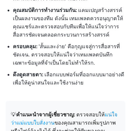
คุณสมบัติการทำงานร่วมกัน:
แคมเปญสร้างสรรค์
เป็นผลงานของทีม ดังนั้น เทมเพลตควรอนุญาตให้
คุณแชร์และตรวจสอบกับทีมเพื่อให้แน่ใจว่าการ
สื่อสารชัดเจนตลอดกระบวนการสร้างสรรค์
ครอบคลุม:
'สั้นและง่าย' คือกุญแจสู่การสื่อสารที่
ชัดเจน. ตรวจสอบให้แน่ใจว่าเทมเพลตบันทึก
เฉพาะข้อมูลที่จำเป็นโดยไม่ทำให้รก.
ดึงดูดสายตา:
เลือกแบบฟอร์มที่ออกแบบมาอย่างดี
เพื่อให้ดูน่าสนใจและใช้งานง่าย
💡
คำแนะนำจากผู้เชี่ยวชาญ:
ตรวจสอบให้
แน่ใจ
ว่าแม่แบบใบสั่งงาน
ของคุณสามารถเพิ่มรูปภาพ
หรือไฟล์อ้างอิงได้ ซึ่งจะช่วยให้ทีมของคุณ