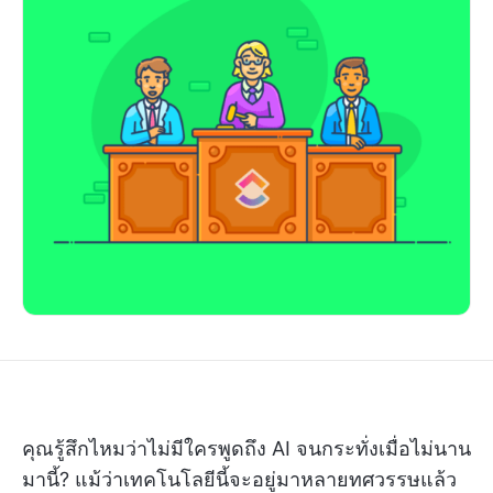
คุณรู้สึกไหมว่าไม่มีใครพูดถึง AI จนกระทั่งเมื่อไม่นาน
มานี้? แม้ว่าเทคโนโลยีนี้จะอยู่มาหลายทศวรรษแล้ว