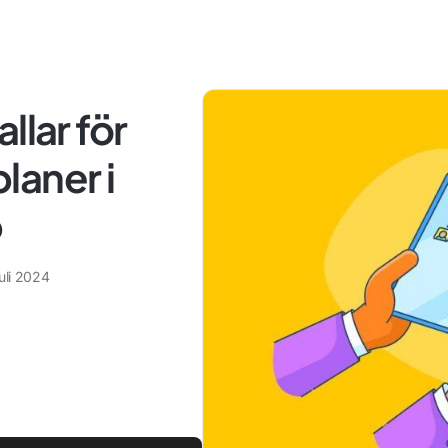
llar för
laner i
p
uli 2024