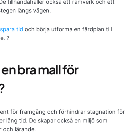
e tillhandahåller också ett ramverk och ett
stegen längs vägen.
spara tid
och börja utforma en färdplan till
e. ?
n bra mall för
?
ent för framgång och förhindrar stagnation för
er lång tid. De skapar också en miljö som
r och lärande.