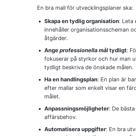
En bra mall för utvecklingsplaner ska:
Skapa en tydlig organisation
: Leta
innehåller organisationsscheman oc
åtgärder.
Ange
professionella mål
tydligt
: F
fokuserar på styrkor och hur man u
tydligt beskriva de önskade målen.
Ha en
handlingsplan
: En plan är b
efter mallar som enkelt visar en fä
målet.
Anpassningsmöjligheter
: De bästa
affärsbehov.
Automatisera uppgifter
: En bra utv