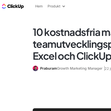
ClickUp-bloggen
Hem
Produkt
10 kostnadsfria ma
teamutvecklingsp
Excel och ClickU
Praburam
Growth Marketing Manager
22 j