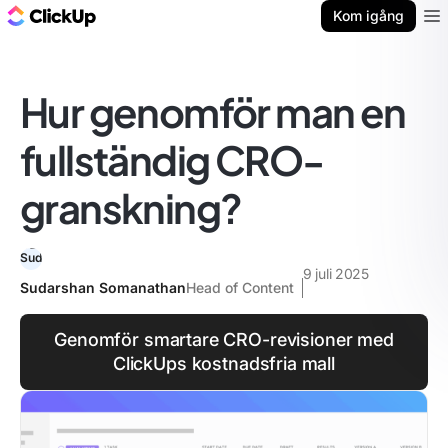
ClickUp-bloggen
Kom igång
Ope
Hur genomför man en
fullständig CRO-
granskning?
9 juli 2025
Sudarshan Somanathan
Head of Content
Genomför smartare CRO-revisioner med
ClickUps kostnadsfria mall