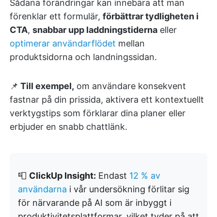
Sådana förändringar kan innebära att man
förenklar ett formulär,
förbättrar tydligheten i
CTA
,
snabbar upp laddningstiderna
eller
optimerar användarflödet
mellan
produktsidorna och landningssidan.
📌
Till exempel,
om användare konsekvent
fastnar på din prissida, aktivera ett kontextuellt
verktygstips som förklarar dina planer eller
erbjuder en snabb chattlänk.
📮
ClickUp Insight:
Endast
12 % av
användarna
i vår undersökning förlitar sig
för närvarande på AI som är inbyggt i
produktivitetsplattformar, vilket tyder på att