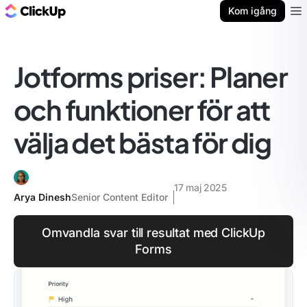
ClickUp-bloggen
Kom igång
Ope
Jotforms priser: Planer
och funktioner för att
välja det bästa för dig
17 maj 2025
Arya Dinesh
Senior Content Editor
Omvandla svar till resultat med ClickUp
Forms