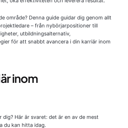
t, öka effektiviteten och leverera resultat.
nde område? Denna guide guidar dig genom allt
jektledare – från nybörjarpositioner till
gheter, utbildningsalternativ,
gier för att snabbt avancera i din karriär inom
riär inom
r dig? Här är svaret: det är en av de mest
 du kan hitta idag.