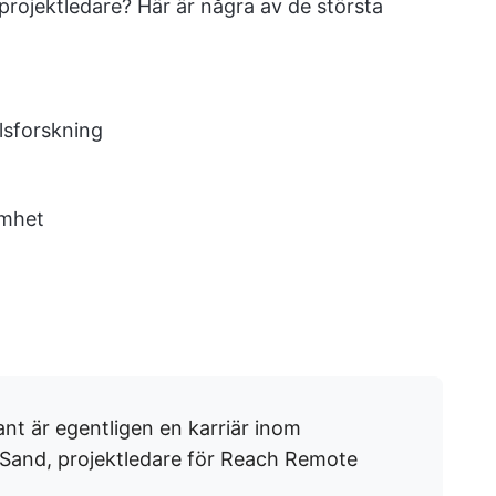
projektledare? Här är några av de största
lsforskning
amhet
ant är egentligen en karriär inom
 Sand, projektledare för Reach Remote