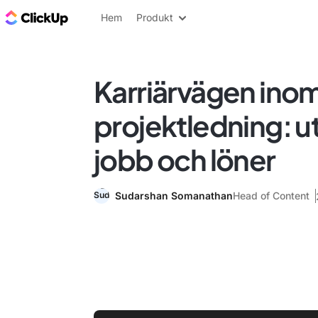
ClickUp-bloggen
Hem
Produkt
Karriärvägen ino
projektledning: u
jobb och löner
Sudarshan Somanathan
Head of Content