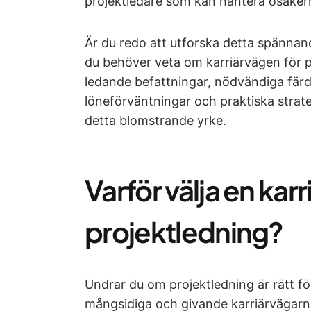
projektledare som kan hantera osäkerhe
Är du redo att utforska detta spänna
du behöver veta om karriärvägen för pro
ledande befattningar, nödvändiga färdi
löneförväntningar och praktiska strate
detta blomstrande yrke.
Varför välja en kar
projektledning?
Undrar du om projektledning är rätt fö
mångsidiga och givande karriärvägarna