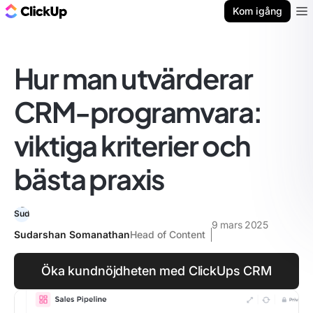
ClickUp-bloggen
Kom igång
Ope
Hur man utvärderar
CRM-programvara:
viktiga kriterier och
bästa praxis
9 mars 2025
Sudarshan Somanathan
Head of Content
Öka kundnöjdheten med ClickUps CRM