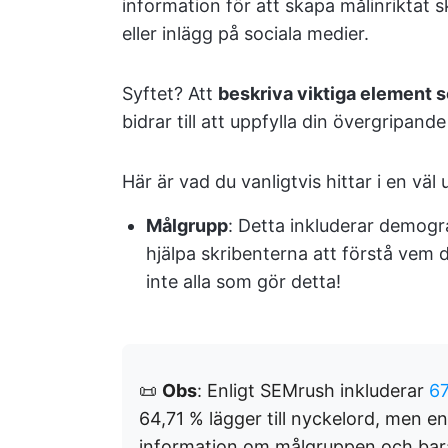
information för att skapa målinriktat sk
eller inlägg på sociala medier.
Syftet? Att
beskriva viktiga element 
bidrar till att uppfylla din övergripand
Här är vad du vanligtvis hittar i en väl
Målgrupp
: Detta inkluderar demogr
hjälpa skribenterna att förstå vem 
inte alla som gör detta!
📜
Obs
: Enligt SEMrush inkluderar
67
64,71 % lägger till nyckelord, men e
information om målgruppen och bara 