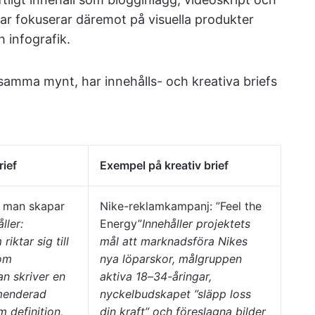
efar fokuserar däremot på visuella produkter
 infografik.
samma mynt, har innehålls- och kreativa briefs
rief
Exempel på kreativ brief
r man skapar
Nike-reklamkampanj: ”Feel the
ller:
Energy”
Innehåller projektets
iktar sig till
mål att marknadsföra Nikes
om
nya löparskor, målgruppen
an skriver en
aktiva 18–34-åringar,
mmenderad
nyckelbudskapet ”släpp loss
m definition,
din kraft” och föreslagna bilder