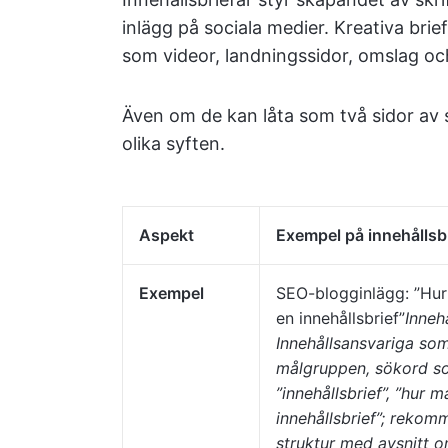
inlägg på sociala medier. Kreativa bri
som videor, landningssidor, omslag och
Även om de kan låta som två sidor av 
olika syften.
Aspekt
Exempel på innehållsb
Exempel
SEO-blogginlägg: ”Hu
en innehållsbrief”
Innehå
Innehållsansvariga som r
målgruppen, sökord s
”innehållsbrief”, ”hur m
innehållsbrief”; reko
struktur med avsnitt o