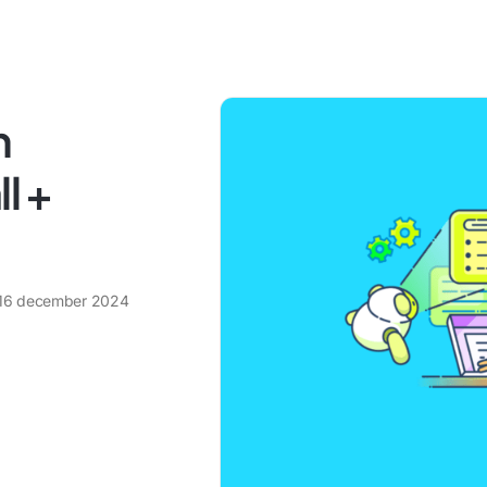
n
l +
16 december 2024