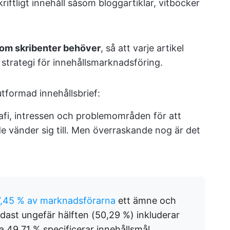
riftligt innehåll såsom bloggartiklar, vitböcker
som skribenter behöver
, så att varje artikel
e strategi för innehållsmarknadsföring.
 utformad innehållsbrief:
afi, intressen och problemområden för att
de vänder sig till. Men överraskande nog är det
,45 % av marknadsförarna
ett ämne och
ndast ungefär hälften (50,29 %) inkluderar
49,71 % specificerar innehållsmål.