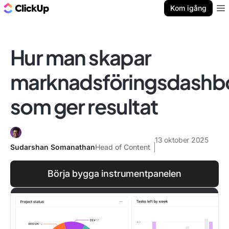
ClickUp-bloggen
Kom igång
Ope
Hur man skapar
marknadsföringsdashb
som ger resultat
13 oktober 2025
Sudarshan Somanathan
Head of Content
Börja bygga instrumentpanelen