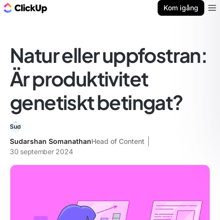
ClickUp-bloggen
Kom igång
Ope
Natur eller uppfostran:
Är produktivitet
genetiskt betingat?
Sudarshan Somanathan
Head of Content
30 september 2024