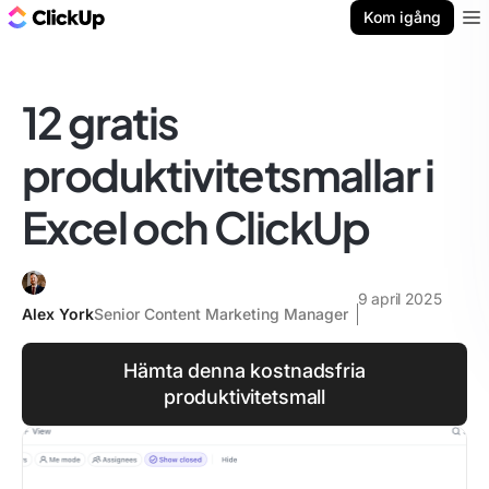
ClickUp-bloggen
Kom igång
Ope
12 gratis
produktivitetsmallar i
Excel och ClickUp
9 april 2025
Alex York
Senior Content Marketing Manager
Hämta denna kostnadsfria
produktivitetsmall