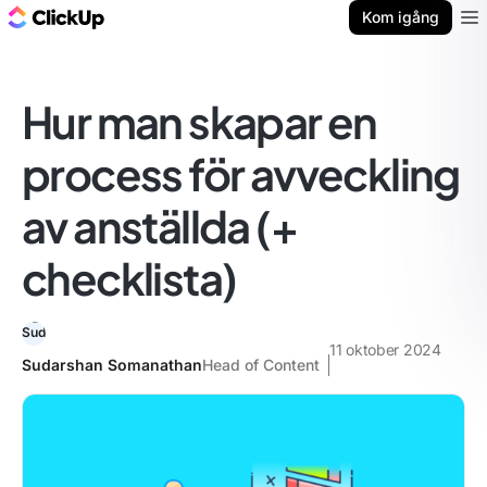
ClickUp-bloggen
Kom igång
Ope
Hur man skapar en
process för avveckling
av anställda (+
checklista)
11 oktober 2024
Sudarshan Somanathan
Head of Content