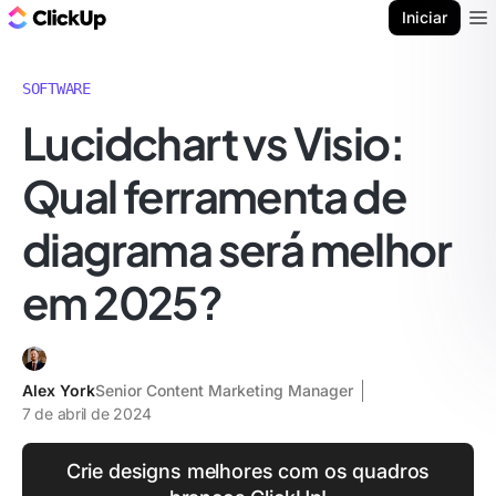
ClickUp Blogue
Iniciar
Ope
SOFTWARE
Lucidchart vs Visio:
Qual ferramenta de
diagrama será melhor
em 2025?
Alex York
Senior Content Marketing Manager
7 de abril de 2024
Crie designs melhores com os quadros