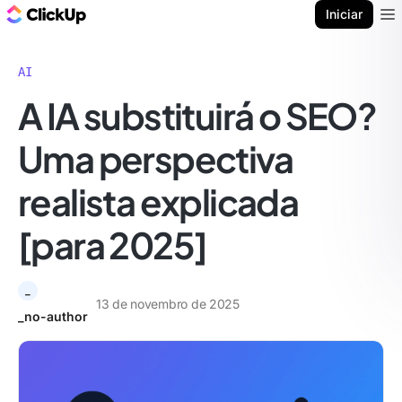
ClickUp Blogue
Iniciar
Ope
AI
A IA substituirá o SEO?
Uma perspectiva
realista explicada
[para 2025]
_
13 de novembro de 2025
_no-author