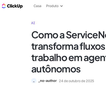
ClickUp Blogue
Casa
Produto
AI
Como a Service
transforma fluxos
trabalho em agen
autônomos
_no-author
24 de outubro de 2025
_