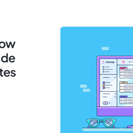
Now
 de
tes