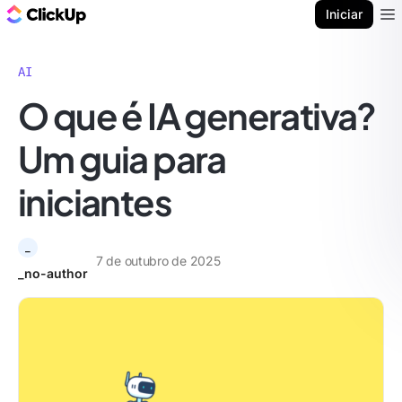
ClickUp Blogue
Iniciar
Ope
AI
O que é IA generativa?
Um guia para
iniciantes
_
7 de outubro de 2025
_no-author