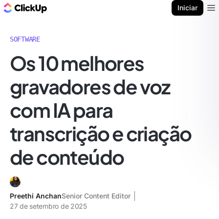
ClickUp Blogue
Iniciar
Ope
SOFTWARE
Os 10 melhores
gravadores de voz
com IA para
transcrição e criação
de conteúdo
Preethi Anchan
Senior Content Editor
27 de setembro de 2025