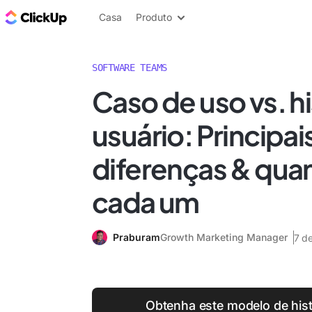
ClickUp Blogue
Casa
Produto
SOFTWARE TEAMS
Caso de uso vs. hi
usuário: Principai
diferenças & qua
cada um
Praburam
Growth Marketing Manager
7 d
Obtenha este modelo de hist