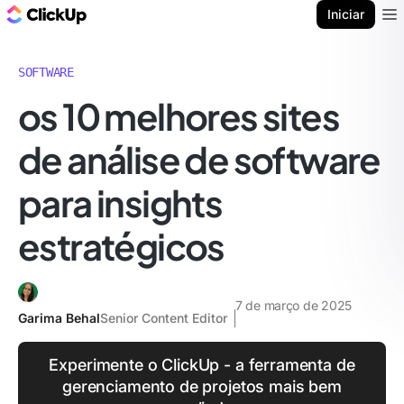
ClickUp Blogue
Iniciar
Ope
SOFTWARE
os 10 melhores sites
de análise de software
para insights
estratégicos
7 de março de 2025
Garima Behal
Senior Content Editor
Experimente o ClickUp - a ferramenta de
gerenciamento de projetos mais bem