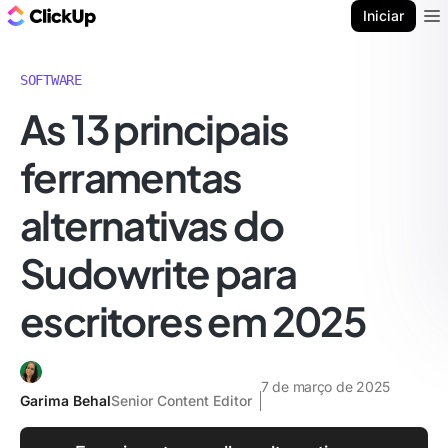
ClickUp Blogue
Iniciar
Ope
SOFTWARE
As 13 principais
ferramentas
alternativas do
Sudowrite para
escritores em 2025
7 de março de 2025
Garima Behal
Senior Content Editor