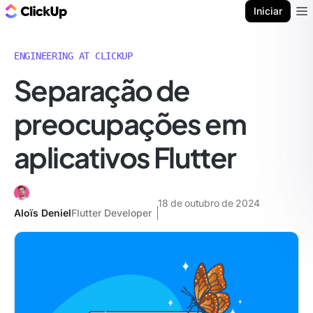
ClickUp Blogue
Iniciar
Ope
ENGINEERING AT CLICKUP
Separação de
preocupações em
aplicativos Flutter
18 de outubro de 2024
Aloïs Deniel
Flutter Developer