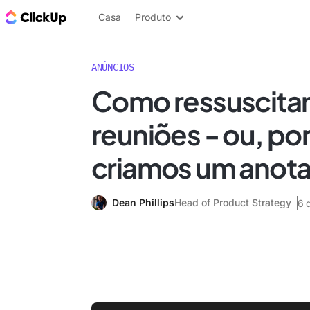
ClickUp Blogue
Casa
Produto
ANÚNCIOS
Como ressuscitar
reuniões - ou, po
criamos um anota
Dean Phillips
Head of Product Strategy
6 