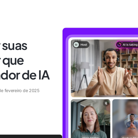
 suas
r que
dor de IA
de fevereiro de 2025