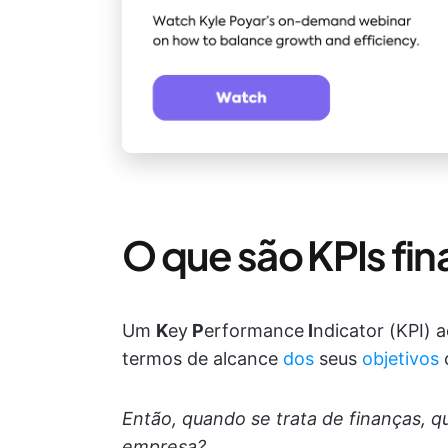
O que são KPIs fi
Um
K
ey
P
erformance
I
ndicator (KPI)
termos de alcance
dos
seus
objetivos
Então, quando se trata de finanças, qu
empresa?