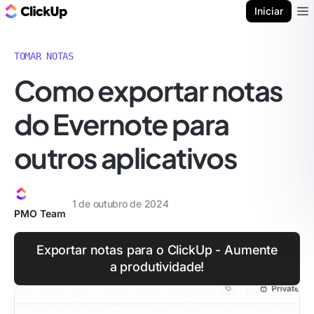
ClickUp Blogue
Iniciar
Ope
TOMAR NOTAS
Como exportar notas
do Evernote para
outros aplicativos
1 de outubro de 2024
PMO Team
Exportar notas para o ClickUp - Aumente
a produtividade!