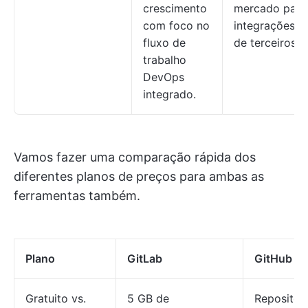
crescimento
mercado para
com foco no
integrações
fluxo de
de terceiros.
trabalho
DevOps
integrado.
Vamos fazer uma comparação rápida dos
diferentes planos de preços para ambas as
ferramentas também.
Plano
GitLab
GitHub
Gratuito vs.
5 GB de
Repositór