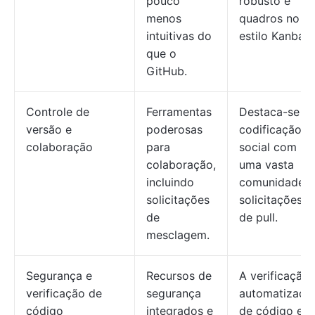
pouco
robusto e
menos
quadros no
intuitivas do
estilo Kanban.
que o
GitHub.
Controle de
Ferramentas
Destaca-se n
versão e
poderosas
codificação
colaboração
para
social com
colaboração,
uma vasta
incluindo
comunidade e
solicitações
solicitações
de
de pull.
mesclagem.
Segurança e
Recursos de
A verificação
verificação de
segurança
automatizada
código
integrados e
de código e