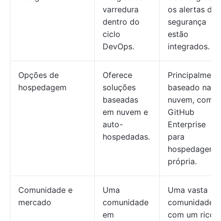
varredura
os alertas de
dentro do
segurança
ciclo
estão
DevOps.
integrados.
Opções de
Oferece
Principalment
hospedagem
soluções
baseado na
baseadas
nuvem, com o
em nuvem e
GitHub
auto-
Enterprise
hospedadas.
para
hospedagem
própria.
Comunidade e
Uma
Uma vasta
mercado
comunidade
comunidade
em
com um rico