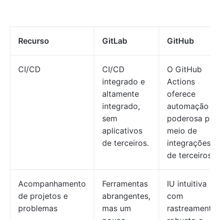
Recurso
GitLab
GitHub
CI/CD
CI/CD
O GitHub
integrado e
Actions
altamente
oferece
integrado,
automação
sem
poderosa por
aplicativos
meio de
de terceiros.
integrações
de terceiros.
Acompanhamento
Ferramentas
IU intuitiva
de projetos e
abrangentes,
com
problemas
mas um
rastreamento