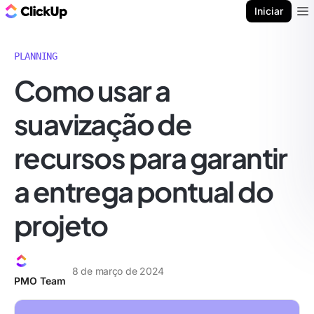
ClickUp Blogue
Iniciar
Ope
PLANNING
Como usar a
suavização de
recursos para garantir
a entrega pontual do
projeto
8 de março de 2024
PMO Team