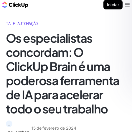
ClickUp Blogue
Iniciar
Ope
IA E AUTOMAÇÃO
Os especialistas
concordam: O
ClickUp Brain é uma
poderosa ferramenta
de IA para acelerar
todo o seu trabalho
_
15 de fevereiro de 2024