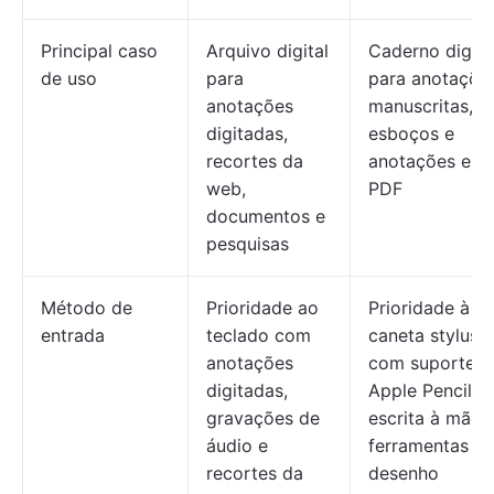
Principal caso
Arquivo digital
Caderno digita
de uso
para
para anotaçõe
anotações
manuscritas,
digitadas,
esboços e
recortes da
anotações em
web,
PDF
documentos e
pesquisas
Método de
Prioridade ao
Prioridade à
entrada
teclado com
caneta stylus
anotações
com suporte a
digitadas,
Apple Pencil,
gravações de
escrita à mão 
áudio e
ferramentas d
recortes da
desenho