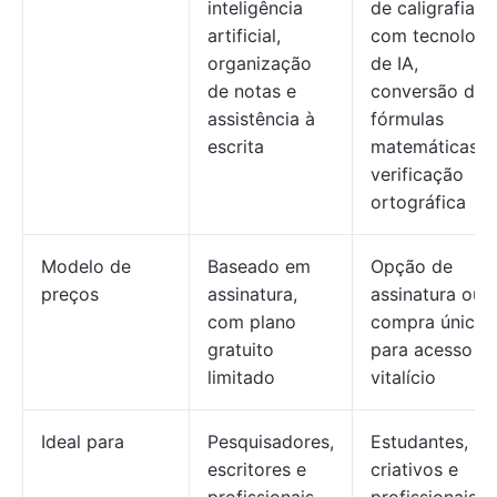
inteligência
de caligrafia
artificial,
com tecnologi
organização
de IA,
de notas e
conversão de
assistência à
fórmulas
escrita
matemáticas e
verificação
ortográfica
Modelo de
Baseado em
Opção de
preços
assinatura,
assinatura ou
com plano
compra única
gratuito
para acesso
limitado
vitalício
Ideal para
Pesquisadores,
Estudantes,
escritores e
criativos e