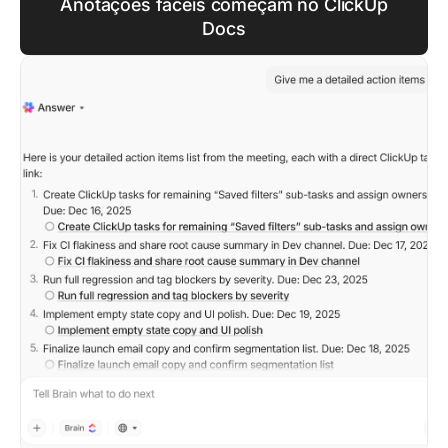
Anotações fáceis começam no ClickUp
Docs