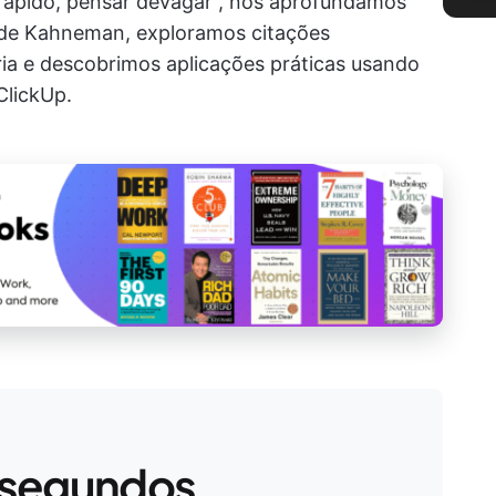
rápido, pensar devagar”, nos aprofundamos
or de Kahneman, exploramos citações
a e descobrimos aplicações práticas usando
ClickUp.
 segundos