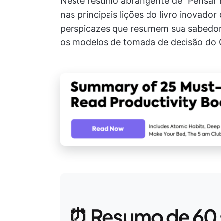
Neste resumo abrangente de “Pensar 
nas principais lições do livro inovad
perspicazes que resumem sua sabedori
os modelos de tomada de decisão do 
⏰ Resumo de 60